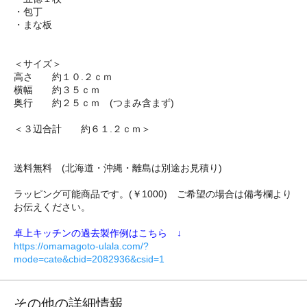
・包丁
・まな板
＜サイズ＞
高さ 約１０.２ｃｍ
横幅 約３５ｃｍ
奥行 約２５ｃｍ (つまみ含まず)
＜３辺合計 約６１.２ｃｍ＞
送料無料 (北海道・沖縄・離島は別途お見積り)
ラッピング可能商品です。(￥1000) ご希望の場合は備考欄より
お伝えください。
卓上キッチンの過去製作例はこちら ↓
https://omamagoto-ulala.com/?
mode=cate&cbid=2082936&csid=1
その他の詳細情報