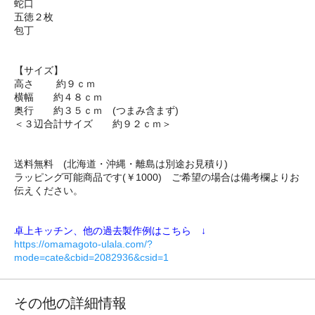
蛇口
五徳２枚
包丁
【サイズ】
高さ 約９ｃｍ
横幅 約４８ｃｍ
奥行 約３５ｃｍ (つまみ含まず)
＜３辺合計サイズ 約９２ｃｍ＞
送料無料 (北海道・沖縄・離島は別途お見積り)
ラッピング可能商品です(￥1000) ご希望の場合は備考欄よりお
伝えください。
卓上キッチン、他の過去製作例はこちら ↓
https://omamagoto-ulala.com/?
mode=cate&cbid=2082936&csid=1
その他の詳細情報