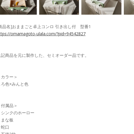
[商品名]おままごと卓上コンロ 引き出し付 型番1
ttps://omamagoto-ulala.com/?pid=94542827
上記商品を元に製作した、セミオーダー品です。
＜カラー＞
しろ色×みんと色
＜付属品＞
・シンクのホーロー
・まな板
・蛇口