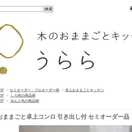
OP
>
セミオーダー・フルオーダー例
>
卓上おままごとキッチン
OP
>
しろ色の商品例
OP
>
みんと色の商品例
おままごと卓上コンロ 引き出し付 セミオーダー品