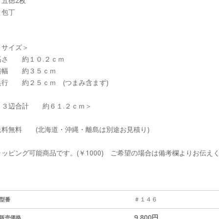
・五徳2枚
・包丁
＜サイズ＞
高さ 約１０.２ｃｍ
横幅 約３５ｃｍ
奥行 約２５ｃｍ (つまみ含まず)
＜３辺合計 約６１.２ｃｍ＞
送料無料 (北海道・沖縄・離島は別途お見積り)
ラッピング可能商品です。(￥1000) ご希望の場合は備考欄よりお伝え
＃１４６
型番
9,800円
販売価格