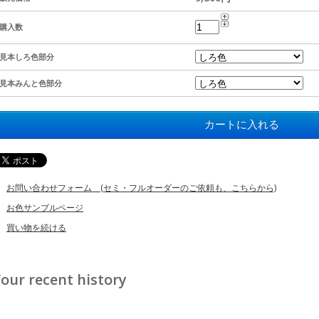
購入数
見本しろ色部分
見本みんと色部分
お問い合わせフォーム (セミ・フルオーダーのご依頼も、こちらから)
お色サンプルページ
買い物を続ける
our recent history