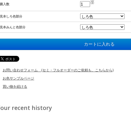
購入数
見本しろ色部分
見本みんと色部分
お問い合わせフォーム (セミ・フルオーダーのご依頼も、こちらから)
お色サンプルページ
買い物を続ける
our recent history