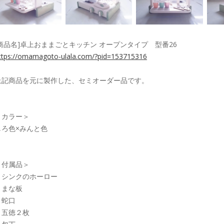
[商品名]卓上おままごとキッチン オープンタイプ 型番26
ttps://omamagoto-ulala.com/?pid=153715316
上記商品を元に製作した、セミオーダー品です。
＜カラー＞
しろ色×みんと色
＜付属品＞
・シンクのホーロー
・まな板
・蛇口
・五徳２枚