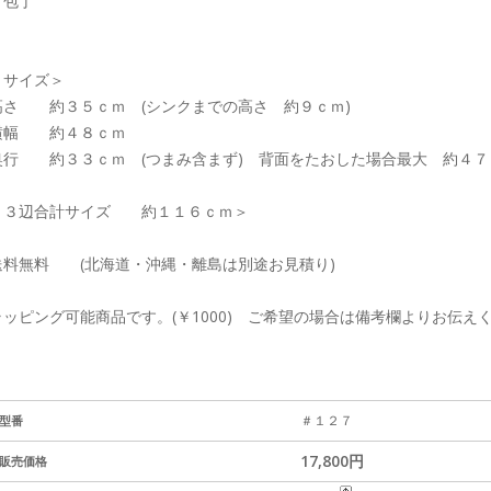
・包丁
＜サイズ＞
高さ 約３５ｃｍ (シンクまでの高さ 約９ｃｍ)
横幅 約４８ｃｍ
奥行 約３３ｃｍ (つまみ含まず) 背面をたおした場合最大 約４７
＜３辺合計サイズ 約１１６ｃｍ＞
送料無料 (北海道・沖縄・離島は別途お見積り)
ラッピング可能商品です。(￥1000) ご希望の場合は備考欄よりお伝え
＃１２７
型番
17,800円
販売価格